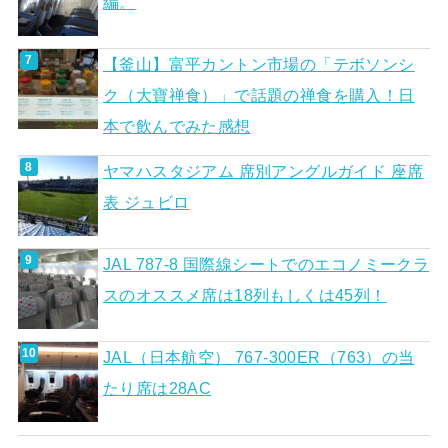
編。
【釜山】富平カントン市場の「テボソンシ
ク（大寶禅食）」で話題の禅食を購入！日
本で飲んでみた感想
ヤマハスタジアム 席別アングルガイド 座席
表 ジュビロ
JAL 787-8 国際線シートでのエコノミークラ
スのオススメ席は18列もしくは45列！
JAL（日本航空） 767-300ER（763）の当
たり席は28AC