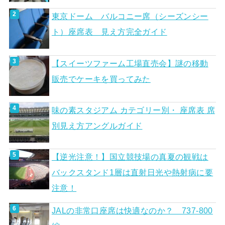
東京ドーム バルコニー席（シーズンシー
ト）座席表 見え方完全ガイド
【スイーツファーム工場直売会】謎の移動
販売でケーキを買ってみた
味の素スタジアム カテゴリー別・ 座席表 席
別見え方アングルガイド
【逆光注意！】国立競技場の真夏の観戦は
バックスタンド1層は直射日光や熱射病に要
注意！
JALの非常口座席は快適なのか？ 737-800