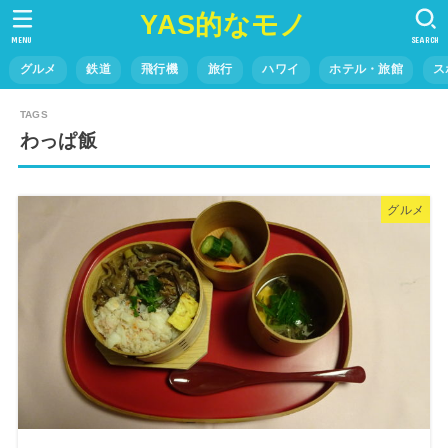
YAS的なモノ
MENU
SEARCH
グルメ
鉄道
飛行機
旅行
ハワイ
ホテル・旅館
ス
わっぱ飯
グルメ