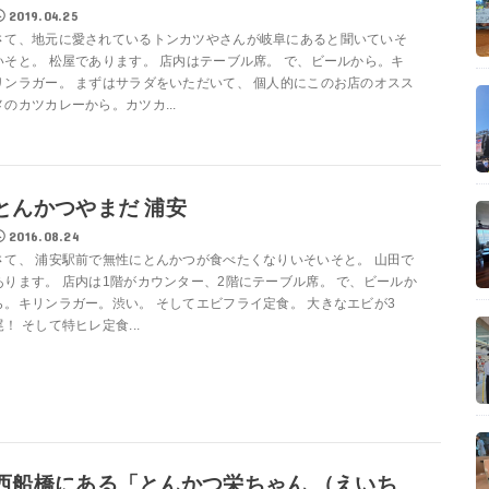
2019.04.25
さて、地元に愛されているトンカツやさんが岐阜にあると聞いていそ
いそと。 松屋であります。 店内はテーブル席。 で、ビールから。キ
リンラガー。 まずはサラダをいただいて、 個人的にこのお店のオスス
メのカツカレーから。カツカ...
とんかつやまだ 浦安
2016.08.24
さて、 浦安駅前で無性にとんかつが食べたくなりいそいそと。 山田で
あります。 店内は1階がカウンター、2階にテーブル席。 で、ビールか
ら。キリンラガー。渋い。 そしてエビフライ定食。 大きなエビが3
尾！ そして特ヒレ定食...
西船橋にある「とんかつ栄ちゃん （えいち