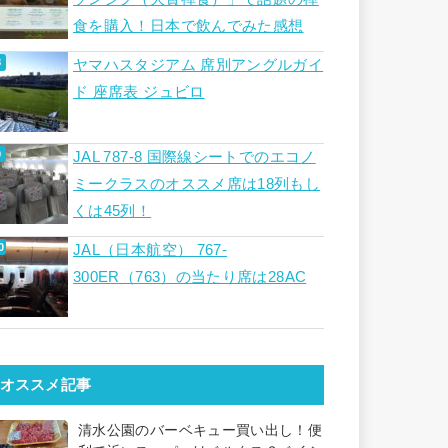
食を購入！日本で飲んでみた感想
ヤマハスタジアム 席別アングルガイ
ド 座席表 ジュビロ
JAL 787-8 国際線シートでのエコノ
ミークラスのオススメ席は18列もし
くは45列！
JAL（日本航空） 767-
300ER（763）の当たり席は28AC
オススメ記事
清水公園のバーベキュー買い出し！便