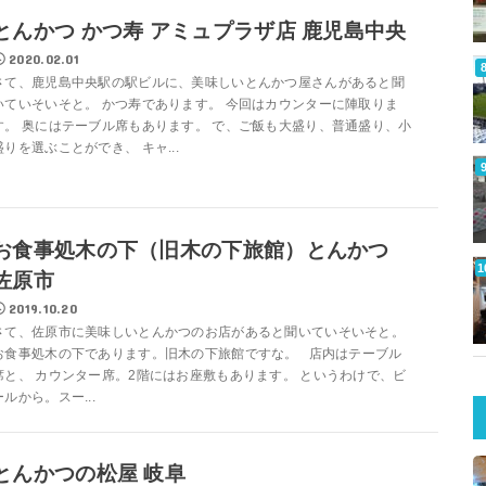
とんかつ かつ寿 アミュプラザ店 鹿児島中央
2020.02.01
さて、鹿児島中央駅の駅ビルに、美味しいとんかつ屋さんがあると聞
いていそいそと。 かつ寿であります。 今回はカウンターに陣取りま
す。 奥にはテーブル席もあります。 で、ご飯も大盛り、普通盛り、小
盛りを選ぶことができ、 キャ...
お食事処木の下（旧木の下旅館）とんかつ
佐原市
2019.10.20
さて、佐原市に美味しいとんかつのお店があると聞いていそいそと。
お食事処木の下であります。旧木の下旅館ですな。 店内はテーブル
席と、 カウンター席。2階にはお座敷もあります。 というわけで、ビ
ールから。スー...
とんかつの松屋 岐阜