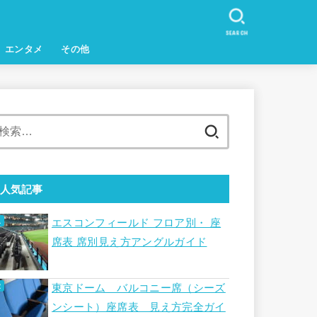
SEARCH
エンタメ
その他
検
索:
人気記事
エスコンフィールド フロア別・ 座
席表 席別見え方アングルガイド
東京ドーム バルコニー席（シーズ
ンシート）座席表 見え方完全ガイ