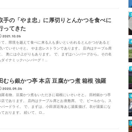
取手の「やま忠」に厚切りとんかつを食べに
行ってきた
2021.10.06
さて、県境を越えて食べに来る人も多いといわれるとんかつがあると
聞いていそいそと。 やま忠レストランであります。 店内はテーブル席
と、 奥には小上がりもあります。 で、まずはハンバーグから。その名
もダイナミックハンバーグ！...
田むら銀かつ亭 本店 豆腐かつ煮 箱根 強羅
2020.09.06
強羅名物、豆腐かつ煮をいただきに箱根にいそいそと。 田村銀かつ亭
本店であります。 店内はテーブル席とお座敷席。 で、ビールから。ス
ーパードライ。 で、まずは、小田原近海あじ湯葉揚げ。衣が湯葉にな
っております。 続いて、ロ...