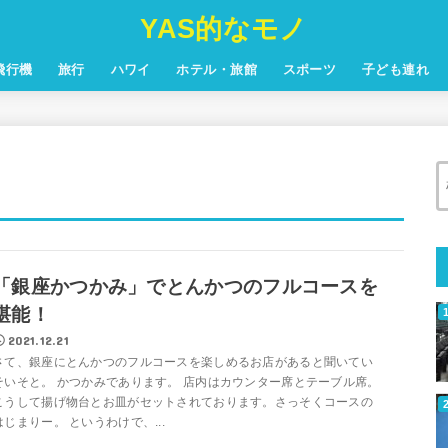
YAS的なモノ
飛行機
旅行
ハワイ
ホテル・旅館
スポーツ
子ども連れ
「銀座かつかみ」でとんかつのフルコースを
堪能！
2021.12.21
さて、銀座にとんかつのフルコースを楽しめるお店があると聞いてい
そいそと。 かつかみであります。 店内はカウンター席とテーブル席。
こうして揚げ物台とお皿がセットされております。さっそくコースの
はじまりー。 というわけで、...