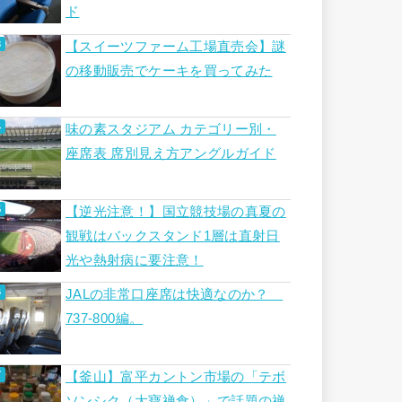
ド
【スイーツファーム工場直売会】謎
の移動販売でケーキを買ってみた
味の素スタジアム カテゴリー別・
座席表 席別見え方アングルガイド
【逆光注意！】国立競技場の真夏の
観戦はバックスタンド1層は直射日
光や熱射病に要注意！
JALの非常口座席は快適なのか？
737-800編。
【釜山】富平カントン市場の「テボ
ソンシク（大寶禅食）」で話題の禅