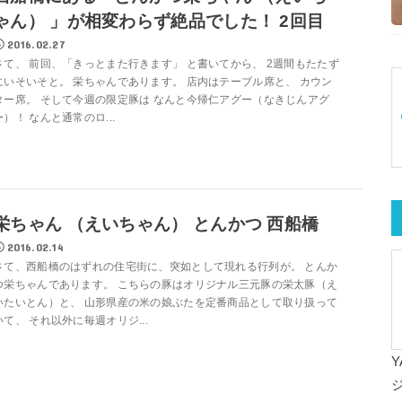
ゃん） 」が相変わらず絶品でした！ 2回目
2016.02.27
さて、 前回、「きっとまた行きます」 と書いてから、 2週間もたたず
にいそいそと。 栄ちゃんであります。 店内はテーブル席と、 カウン
ター席。 そして今週の限定豚は なんと今帰仁アグー（なきじんアグ
ー）！ なんと通常のロ...
栄ちゃん （えいちゃん） とんかつ 西船橋
2016.02.14
さて、西船橋のはずれの住宅街に、突如として現れる行列が。 とんか
つ栄ちゃんであります。 こちらの豚はオリジナル三元豚の栄太豚（え
いたいとん）と、 山形県産の米の娘ぶたを定番商品として取り扱って
いて、 それ以外に毎週オリジ...