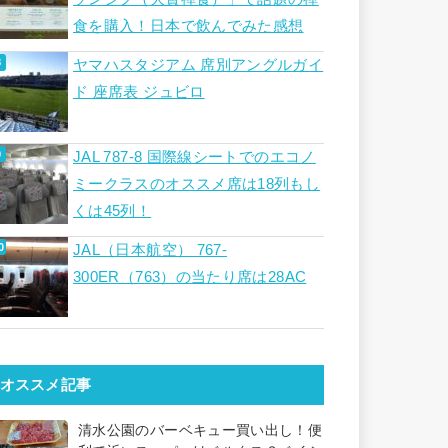
食を購入！日本で飲んでみた感想
ヤマハスタジアム 席別アングルガイ
ド 座席表 ジュビロ
JAL 787-8 国際線シートでのエコノ
ミークラスのオススメ席は18列もし
くは45列！
JAL（日本航空） 767-
300ER（763）の当たり席は28AC
オススメ記事
清水公園のバーベキュー買い出し！便