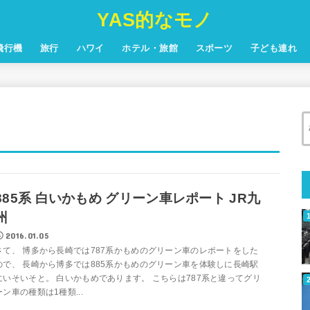
YAS的なモノ
飛行機
旅行
ハワイ
ホテル・旅館
スポーツ
子ども連れ
885系 白いかもめ グリーン車レポート JR九
州
2016.01.05
さて、 博多から長崎では787系かもめのグリーン車のレポートをした
ので、 長崎から博多では885系かもめのグリーン車を体験しに長崎駅
にいそいそと。 白いかもめであります。 こちらは787系と違ってグリ
ーン車の種類は1種類...