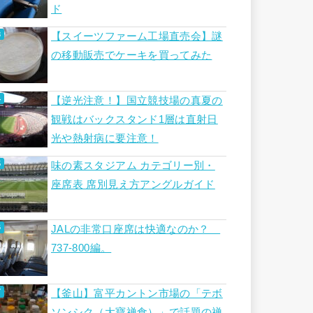
ド
【スイーツファーム工場直売会】謎
の移動販売でケーキを買ってみた
【逆光注意！】国立競技場の真夏の
観戦はバックスタンド1層は直射日
光や熱射病に要注意！
味の素スタジアム カテゴリー別・
座席表 席別見え方アングルガイド
JALの非常口座席は快適なのか？
737-800編。
【釜山】富平カントン市場の「テボ
ソンシク（大寶禅食）」で話題の禅