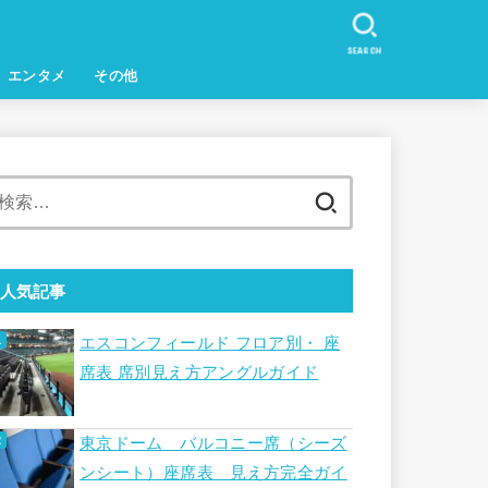
SEARCH
エンタメ
その他
検
索:
人気記事
エスコンフィールド フロア別・ 座
席表 席別見え方アングルガイド
東京ドーム バルコニー席（シーズ
ンシート）座席表 見え方完全ガイ