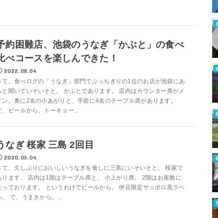
予約困難店、池袋のうなぎ「かぶと」の食べ
比べコースを楽しんできた！
2022.08.04
さて、食べログの「うなぎ」部門でぶっちぎりの1位のお店が池袋にあ
ると聞いていそいそと。 かぶとであります。 店内はカウンター席がメ
イン。奥に2名の小あがりと、手前に4名のテーブル席があります。
で、ビールから。トーキョー...
うなぎ 桜家 三島 2回目
2020.05.04
さて、久しぶりにおいしいうなぎを食しに三島にいそいそと。 桜家で
あります。 店内は1階はテーブル席と、 小上がり席。 2階はお座敷に
なっております。 というわけでビールから。 伊豆限定サッポロ黒ラベ
ル。 で、うまきから。...