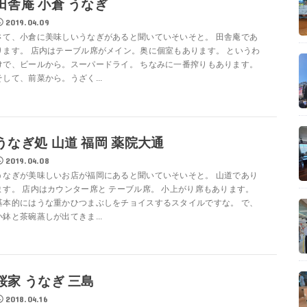
田舎庵 小倉 うなぎ
2019.04.09
さて、小倉に美味しいうなぎがあると聞いていそいそと。 田舎庵であ
ります。 店内はテーブル席がメイン。奥に個室もあります。 というわ
けで、ビールから。スーパードライ。 ちなみに一番搾りもあります。
そして、前菜から。うざく...
うなぎ処 山道 福岡 薬院大通
2019.04.08
うなぎが美味しいお店が福岡にあると聞いていそいそと。 山道であり
ます。 店内はカウンター席と テーブル席。 小上がり席もあります。
基本的にはうな重かひつまぶしをチョイスするスタイルですな。 で、
小鉢と茶碗蒸しが出てきま...
桜家 うなぎ 三島
2018.04.16