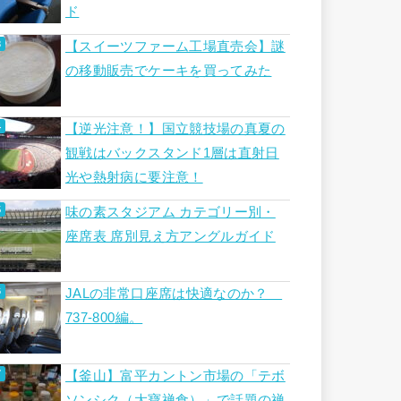
ド
【スイーツファーム工場直売会】謎
の移動販売でケーキを買ってみた
【逆光注意！】国立競技場の真夏の
観戦はバックスタンド1層は直射日
光や熱射病に要注意！
味の素スタジアム カテゴリー別・
座席表 席別見え方アングルガイド
JALの非常口座席は快適なのか？
737-800編。
【釜山】富平カントン市場の「テボ
ソンシク（大寶禅食）」で話題の禅