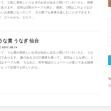
さて、三島に美味しいうなぎのお店があると聞いていそいそと。 桜家
であります。 店内は1階がテーブル席と、 個室。 2階はこのようなひ
ろいお座敷になっていて、 大人数でも食事を楽しむことができます。
で、ビールから。エビス...
うな貴 うなぎ 仙台
2017.08.14
さて、うな重の美味しいお店が仙台にあると聞いていそいそと。 うな
貴であります。 趣のある入口の通路を通って、 店内はこんな感じ。1
階はテーブル席。 ちなみに、科学雑誌のニュートンが置いてある鰻屋
さんって全国でも珍しいかも...