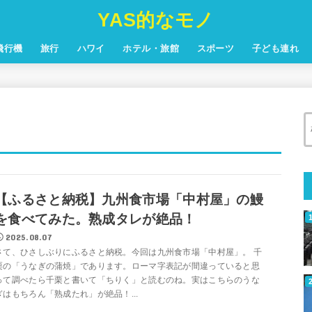
YAS的なモノ
飛行機
旅行
ハワイ
ホテル・旅館
スポーツ
子ども連れ
【ふるさと納税】九州食市場「中村屋」の鰻
を食べてみた。熟成タレが絶品！
2025.08.07
さて、ひさしぶりにふるさと納税。今回は九州食市場「中村屋」。 千
栗の「うなぎの蒲焼」であります。ローマ字表記が間違っていると思
って調べたら千栗と書いて「ちりく」と読むのね。実はこちらのうな
ぎはもちろん「熟成たれ」が絶品！...