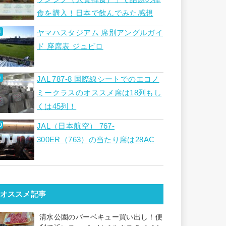
食を購入！日本で飲んでみた感想
ヤマハスタジアム 席別アングルガイ
ド 座席表 ジュビロ
JAL 787-8 国際線シートでのエコノ
ミークラスのオススメ席は18列もし
くは45列！
JAL（日本航空） 767-
300ER（763）の当たり席は28AC
オススメ記事
清水公園のバーベキュー買い出し！便