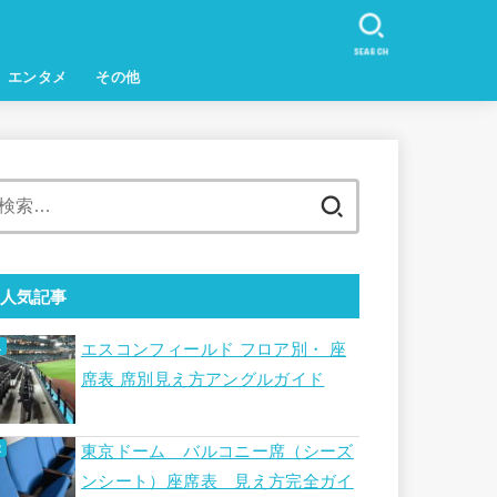
SEARCH
エンタメ
その他
検
索:
人気記事
エスコンフィールド フロア別・ 座
席表 席別見え方アングルガイド
東京ドーム バルコニー席（シーズ
ンシート）座席表 見え方完全ガイ