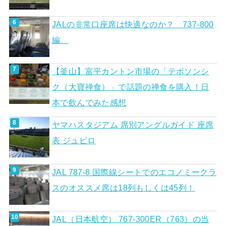
JALの非常口座席は快適なのか？ 737-800
編。
【釜山】富平カントン市場の「テボソンシ
ク（大寶禅食）」で話題の禅食を購入！日
本で飲んでみた感想
ヤマハスタジアム 席別アングルガイド 座席
表 ジュビロ
JAL 787-8 国際線シートでのエコノミークラ
スのオススメ席は18列もしくは45列！
JAL（日本航空） 767-300ER（763）の当