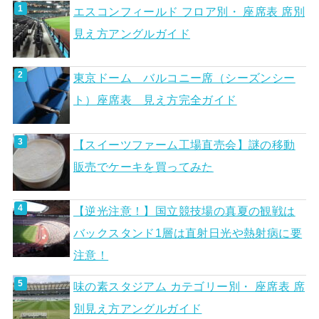
エスコンフィールド フロア別・ 座席表 席別
見え方アングルガイド
東京ドーム バルコニー席（シーズンシー
ト）座席表 見え方完全ガイド
【スイーツファーム工場直売会】謎の移動
販売でケーキを買ってみた
【逆光注意！】国立競技場の真夏の観戦は
バックスタンド1層は直射日光や熱射病に要
注意！
味の素スタジアム カテゴリー別・ 座席表 席
別見え方アングルガイド