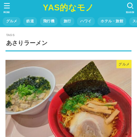
YAS的なモノ
MENU
SEARCH
グルメ
鉄道
飛行機
旅行
ハワイ
ホテル・旅館
ス
あさりラーメン
グルメ