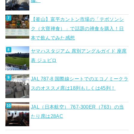
編。
【釜山】富平カントン市場の「テボソンシ
ク（大寶禅食）」で話題の禅食を購入！日
本で飲んでみた感想
ヤマハスタジアム 席別アングルガイド 座席
表 ジュビロ
JAL 787-8 国際線シートでのエコノミークラ
スのオススメ席は18列もしくは45列！
JAL（日本航空） 767-300ER（763）の当
たり席は28AC