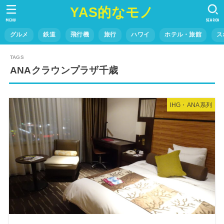
YAS的なモノ
MENU
SEARCH
グルメ
鉄道
飛行機
旅行
ハワイ
ホテル・旅館
ス
ANAクラウンプラザ千歳
IHG・ANA系列