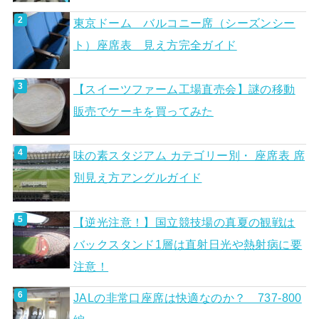
東京ドーム バルコニー席（シーズンシー
ト）座席表 見え方完全ガイド
【スイーツファーム工場直売会】謎の移動
販売でケーキを買ってみた
味の素スタジアム カテゴリー別・ 座席表 席
別見え方アングルガイド
【逆光注意！】国立競技場の真夏の観戦は
バックスタンド1層は直射日光や熱射病に要
注意！
JALの非常口座席は快適なのか？ 737-800