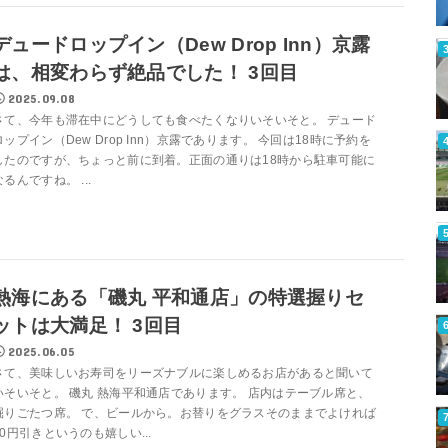
デュードロップイン（Dew Drop Inn）京露
は、相変わらず絶品でした！ 3回目
2025.09.08
さて、今年も滞在中にどうしても食べたくなりいそいそと。 デュード
ロップイン（Dew Drop Inn）京露であります。 今回は18時に予約を
したのですが、ちょっと前に到着。正面の通りは18時から駐車可能に
なるんですね。 ...
熱海にある「磯丸 平和通店」の特選握りセ
ットは大満足！ 3回目
2025.06.05
さて、美味しいお寿司をリーズナブルに楽しめるお店があると聞いて
いそいそと。 磯丸 熱海平和通店であります。 店内はテーブル席と、
掘りごたつ席。 で、ビールから。お替りをグラスそのままでよければ
50円引きというのも嬉しい...