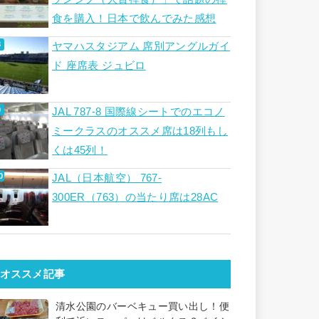
食を購入！日本で飲んでみた感想
ヤマハスタジアム 席別アングルガイ
ド 座席表 ジュビロ
JAL 787-8 国際線シートでのエコノ
ミークラスのオススメ席は18列もし
くは45列！
JAL（日本航空） 767-
300ER（763）の当たり席は28AC
オススメ記事
清水公園のバーベキュー買い出し！便