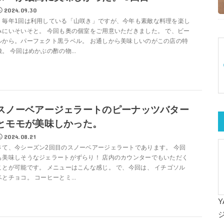
2024.09.30
毎年1回は利用している「山咲き」ですが、今年も素敵な料理を楽し
みにいそいそと。 今回も奥の個室をご用意いただきました。 で、ビー
ルから。パーフェクト黒ラベル。 お通しから美味しいのがこの店の特
徴。 今回はめかぶの酢の物...
スノーベアージェラートのピーナッツバター
とモモが美味しかった。
2024.08.21
さて、今シーズン2回目のスノーベアージェラートであります。 今回
も美味しそうなジェラートがずらり！ 店内のカウンターでもいただく
ことが可能です。 メニューはこんな感じ。 で、今回は、 イチゴソル
ベとチョコ。 コーヒーとミ...