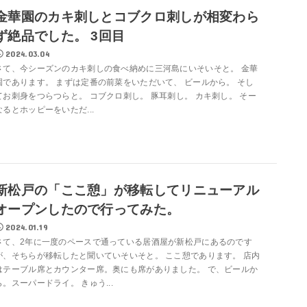
金華園のカキ刺しとコブクロ刺しが相変わら
ず絶品でした。 3回目
2024.03.04
さて、今シーズンのカキ刺しの食べ納めに三河島にいそいそと。 金華
園であります。 まずは定番の前菜をいただいて、 ビールから。 そし
てお刺身をつらつらと。 コブクロ刺し。 豚耳刺し。 カキ刺し。 そー
なるとホッピーをいただ...
新松戸の「ここ憩」が移転してリニューアル
オープンしたので行ってみた。
2024.01.19
さて、2年に一度のペースで通っている居酒屋が新松戸にあるのです
が、そちらが移転したと聞いていそいそと。 ここ憩であります。 店内
はテーブル席とカウンター席。奥にも席がありました。 で、ビールか
ら。スーパードライ。 きゅう...