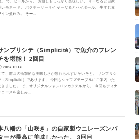
席。 で、ビールから。 お通しもしっかり美味しい。 そーなると自家
製レモネード。 パクチーザーサイ そーなるとハイボール。 牛すじ赤
ワイン煮込み。 そー...
サンプリシテ（Simplicité）で魚介のフレン
チを堪能！ 2回目
2024.10.14
さて、前回の衝撃的な美味しさが忘れられずいそいそと。 サンプリシ
テ（Simplicité）であります。 今回もシェフズテーブルにご案内いた
だきました。 で、オリジナルシャンパンカクテルから。 今回もディナ
ーコースを楽しみ...
本八幡の「山咲き」の自家製ウニレーズンバ
ターが最高に美味しかった。 3回目