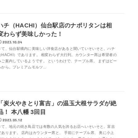
ハチ（HACHI）仙台駅店のナポリタンは相
変わらず美味しかった！
2023.10.04
さて、仙台駅構内に美味しい洋食店があると聞いていそいそと。ハチ
（HACHI）であります。 相変わらず大行列。カウンター席は希望者の
みご案内しているようです。 というわけで、テーブル席。 まずはビー
ルから。プレミアムモルツ...
「炭火やきとり富吉」の温玉大根サラダが絶
品！ 本八幡 3回目
2023.05.12
さて、地元の焼き鳥店では有数の人気を誇るお店へいそいそと。富吉
であります。 店内はカウンター席と、 手前にテーブル席、 奥に小上