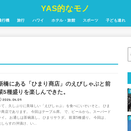
YAS的なモノ
飛行機
旅行
ハワイ
ホテル・旅館
スポーツ
子ども連れ
新橋にある「ひまり商店」のえびしゃぶと前
菜5種盛りを楽しんできた。
2026.04.09
さて、久しぶりに美味しい「えびしゃぶ」を食べにいそいそと。 ひま
り商店であります。 今回はテーブル席。 で、ビールから。スーパード
ライ。 お通しは茶碗蒸し。 ひまりサラダ。 前菜5種盛り。 今回は、
生しらすの沖漬け、い...