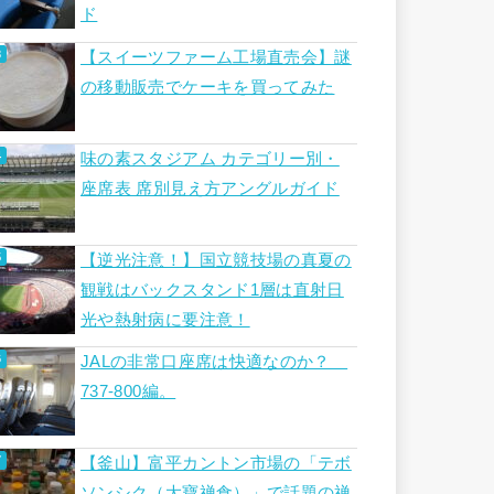
ド
【スイーツファーム工場直売会】謎
の移動販売でケーキを買ってみた
味の素スタジアム カテゴリー別・
座席表 席別見え方アングルガイド
【逆光注意！】国立競技場の真夏の
観戦はバックスタンド1層は直射日
光や熱射病に要注意！
JALの非常口座席は快適なのか？
737-800編。
【釜山】富平カントン市場の「テボ
ソンシク（大寶禅食）」で話題の禅