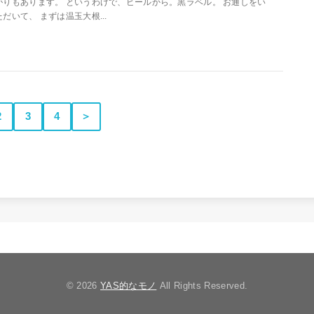
がりもあります。 というわけで、ビールから。黒ラベル。 お通しをい
ただいて、 まずは温玉大根...
2
3
4
＞
© 2026
YAS的なモノ
All Rights Reserved.