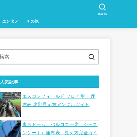
SEARCH
エンタメ
その他
検
索:
人気記事
エスコンフィールド フロア別・ 座
席表 席別見え方アングルガイド
東京ドーム バルコニー席（シーズ
ンシート）座席表 見え方完全ガイ