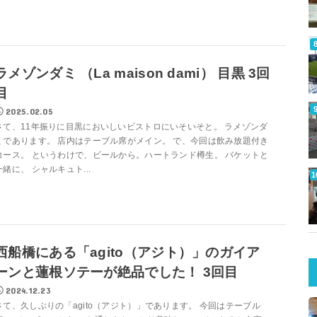
ラメゾンダミ （La maison dami） 目黒 3回
目
2025.02.05
さて、11年振りに目黒においしいビストロにいそいそと。 ラメゾンダ
ミであります。 店内はテーブル席がメイン。 で、今回は飲み放題付き
コース。 というわけで、ビールから。ハートランド樽生。 バケットと
一緒に、 シャルキュト...
西船橋にある「agito（アジト）」のガイア
ーンと蓮根ソテーが絶品でした！ 3回目
2024.12.23
さて、久しぶりの「agito（アジト）」であります。 今回はテーブル