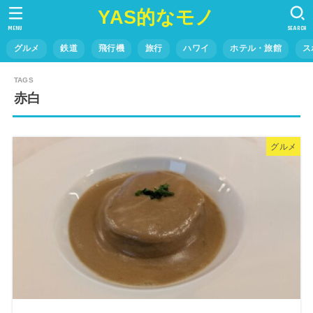
YAS的なモノ
MENU
SEARCH
グルメ
鉄道
飛行機
旅行
ハワイ
ホテル・旅館
ス
赤白
グルメ