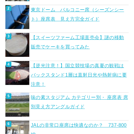
東京ドーム バルコニー席（シーズンシー
ト）座席表 見え方完全ガイド
【スイーツファーム工場直売会】謎の移動
販売でケーキを買ってみた
【逆光注意！】国立競技場の真夏の観戦は
バックスタンド1層は直射日光や熱射病に要
注意！
味の素スタジアム カテゴリー別・ 座席表 席
別見え方アングルガイド
JALの非常口座席は快適なのか？ 737-800