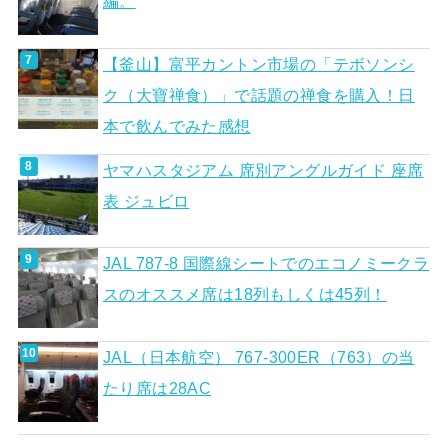
編。
【釜山】富平カントン市場の「テボソンシ
ク（大寶禅食）」で話題の禅食を購入！日
本で飲んでみた感想
ヤマハスタジアム 席別アングルガイド 座席
表 ジュビロ
JAL 787-8 国際線シートでのエコノミークラ
スのオススメ席は18列もしくは45列！
JAL（日本航空） 767-300ER（763）の当
たり席は28AC