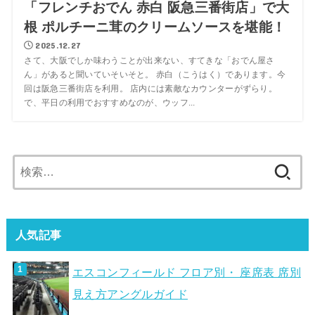
「フレンチおでん 赤白 阪急三番街店」で大
根 ポルチーニ茸のクリームソースを堪能！
2025.12.27
さて、大阪でしか味わうことが出来ない、すてきな「おでん屋さ
ん」があると聞いていそいそと。 赤白（こうはく）であります。今
回は阪急三番街店を利用。 店内には素敵なカウンターがずらり。
で、平日の利用でおすすめなのが、ウッフ...
検
索:
人気記事
エスコンフィールド フロア別・ 座席表 席別
見え方アングルガイド