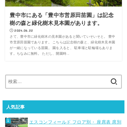
豊中市にある「豊中市営原田苗園」は記念
樹の森と緑化樹木見本園があります。
2024.06.22
さて、豊中市に緑化樹木の見本園があると聞いていそいそと。 豊中
市営原田苗園であります。 こちらは記念樹の森と、緑化樹木見本園
が一緒になっている苗園。 園を入ると、 駐車場と駐輪場もありま
す。ちなみに無料。 ただし、開園時...
検
索:
人気記事
エスコンフィールド フロア別・ 座席表 席別