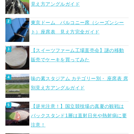
見え方アングルガイド
東京ドーム バルコニー席（シーズンシー
ト）座席表 見え方完全ガイド
【スイーツファーム工場直売会】謎の移動
販売でケーキを買ってみた
味の素スタジアム カテゴリー別・ 座席表 席
別見え方アングルガイド
【逆光注意！】国立競技場の真夏の観戦は
バックスタンド1層は直射日光や熱射病に要
注意！