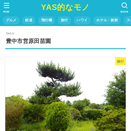
YAS的なモノ
MENU
SEARCH
グルメ
鉄道
飛行機
旅行
ハワイ
ホテル・旅館
ス
豊中市営原田苗園
旅行