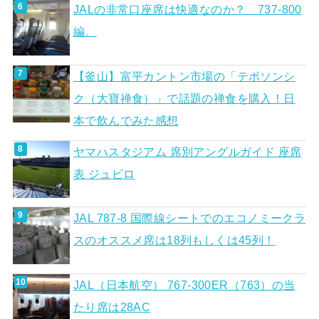
JALの非常口座席は快適なのか？ 737-800
編。
【釜山】富平カントン市場の「テボソンシ
ク（大寶禅食）」で話題の禅食を購入！日
本で飲んでみた感想
ヤマハスタジアム 席別アングルガイド 座席
表 ジュビロ
JAL 787-8 国際線シートでのエコノミークラ
スのオススメ席は18列もしくは45列！
JAL（日本航空） 767-300ER（763）の当
たり席は28AC