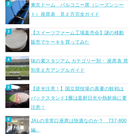
東京ドーム バルコニー席（シーズンシー
ト）座席表 見え方完全ガイド
【スイーツファーム工場直売会】謎の移動
販売でケーキを買ってみた
味の素スタジアム カテゴリー別・ 座席表 席
別見え方アングルガイド
【逆光注意！】国立競技場の真夏の観戦は
バックスタンド1層は直射日光や熱射病に要
注意！
JALの非常口座席は快適なのか？ 737-800
編。