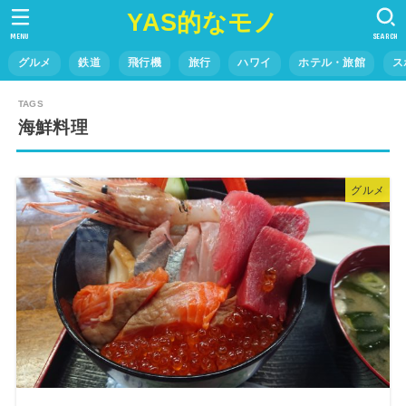
YAS的なモノ
MENU
SEARCH
グルメ
鉄道
飛行機
旅行
ハワイ
ホテル・旅館
ス
海鮮料理
グルメ