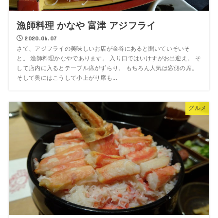
漁師料理 かなや 富津 アジフライ
2020.06.07
さて、アジフライの美味しいお店が金谷にあると聞いていそいそ
と。 漁師料理かなやであります。 入り口ではいけすがお出迎え。 そ
して店内に入るとテーブル席がずらり。 もちろん人気は窓側の席。
そして奥にはこうして小上がり席も...
グルメ