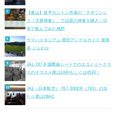
【釜山】富平カントン市場の「テボソンシ
ク（大寶禅食）」で話題の禅食を購入！日
本で飲んでみた感想
ヤマハスタジアム 席別アングルガイド 座席
表 ジュビロ
JAL 787-8 国際線シートでのエコノミークラ
スのオススメ席は18列もしくは45列！
JAL（日本航空） 767-300ER（763）の当
たり席は28AC