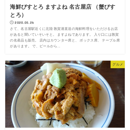
海鮮びすとろ ますよね 名古屋店 （蟹びす
とろ）
2020.05.26
さて、名古屋駅近くに北陸 敦賀港直送の海鮮料理をいただけるお店
があると聞いていそいそと。 ますよねであります。 入り口には敦賀
の名産品も販売。 店内はカウンター席と、 ボックス席、 テーブル席
があります。 で、ビールから...
グルメ