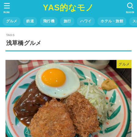
YAS的なモノ
MENU
SEARCH
グルメ
鉄道
飛行機
旅行
ハワイ
ホテル・旅館
ス
浅草橋グルメ
グルメ