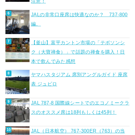
注意！
JALの非常口座席は快適なのか？ 737-800
編。
【釜山】富平カントン市場の「テボソンシ
ク（大寶禅食）」で話題の禅食を購入！日
本で飲んでみた感想
ヤマハスタジアム 席別アングルガイド 座席
表 ジュビロ
JAL 787-8 国際線シートでのエコノミークラ
スのオススメ席は18列もしくは45列！
JAL（日本航空） 767-300ER（763）の当