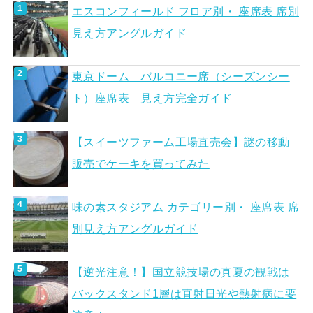
エスコンフィールド フロア別・ 座席表 席別
見え方アングルガイド
東京ドーム バルコニー席（シーズンシー
ト）座席表 見え方完全ガイド
【スイーツファーム工場直売会】謎の移動
販売でケーキを買ってみた
味の素スタジアム カテゴリー別・ 座席表 席
別見え方アングルガイド
【逆光注意！】国立競技場の真夏の観戦は
バックスタンド1層は直射日光や熱射病に要