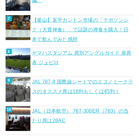
編。
【釜山】富平カントン市場の「テボソンシ
ク（大寶禅食）」で話題の禅食を購入！日
本で飲んでみた感想
ヤマハスタジアム 席別アングルガイド 座席
表 ジュビロ
JAL 787-8 国際線シートでのエコノミークラ
スのオススメ席は18列もしくは45列！
JAL（日本航空） 767-300ER（763）の当
たり席は28AC