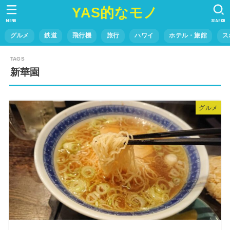
YAS的なモノ
MENU
SEARCH
グルメ
鉄道
飛行機
旅行
ハワイ
ホテル・旅館
ス
新華園
グルメ