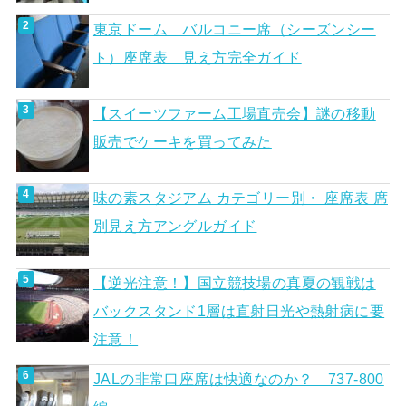
東京ドーム バルコニー席（シーズンシー
ト）座席表 見え方完全ガイド
【スイーツファーム工場直売会】謎の移動
販売でケーキを買ってみた
味の素スタジアム カテゴリー別・ 座席表 席
別見え方アングルガイド
【逆光注意！】国立競技場の真夏の観戦は
バックスタンド1層は直射日光や熱射病に要
注意！
JALの非常口座席は快適なのか？ 737-800