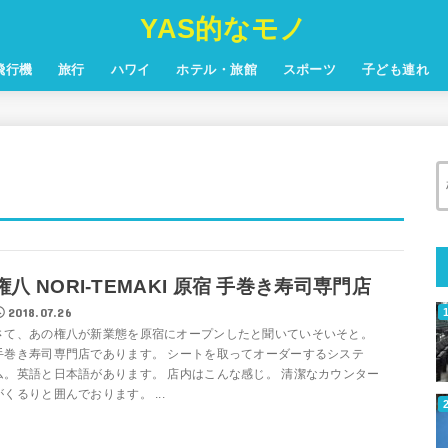
YAS的なモノ
飛行機
旅行
ハワイ
ホテル・旅館
スポーツ
子ども連れ
権八 NORI-TEMAKI 原宿 手巻き寿司専門店
2018.07.26
さて、あの権八が新業態を原宿にオープンしたと聞いていそいそと。
手巻き寿司専門店であります。 シートを取ってオーダーするシステ
ム。英語と日本語があります。 店内はこんな感じ。 清潔なカウンター
がくるりと囲んでおります。 ...