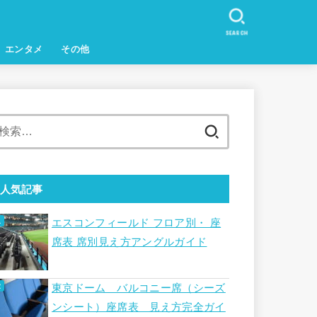
SEARCH
エンタメ
その他
検
索:
人気記事
エスコンフィールド フロア別・ 座
席表 席別見え方アングルガイド
東京ドーム バルコニー席（シーズ
ンシート）座席表 見え方完全ガイ