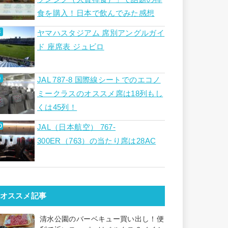
食を購入！日本で飲んでみた感想
ヤマハスタジアム 席別アングルガイ
ド 座席表 ジュビロ
JAL 787-8 国際線シートでのエコノ
ミークラスのオススメ席は18列もし
くは45列！
JAL（日本航空） 767-
300ER（763）の当たり席は28AC
オススメ記事
清水公園のバーベキュー買い出し！便