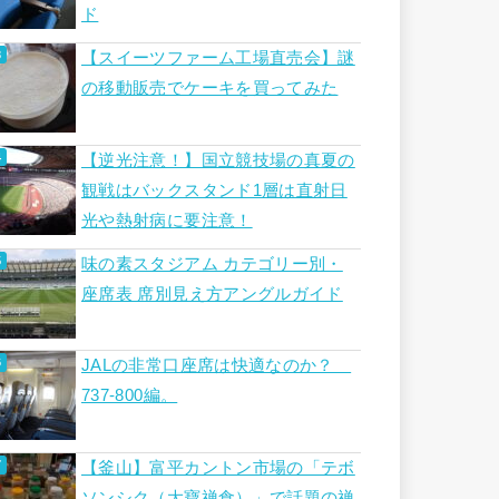
ド
【スイーツファーム工場直売会】謎
の移動販売でケーキを買ってみた
【逆光注意！】国立競技場の真夏の
観戦はバックスタンド1層は直射日
光や熱射病に要注意！
味の素スタジアム カテゴリー別・
座席表 席別見え方アングルガイド
JALの非常口座席は快適なのか？
737-800編。
【釜山】富平カントン市場の「テボ
ソンシク（大寶禅食）」で話題の禅