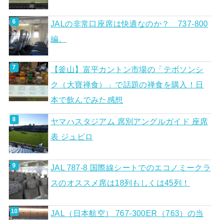
JALの非常口座席は快適なのか？ 737-800
編。
【釜山】富平カントン市場の「テボソンシ
ク（大寶禅食）」で話題の禅食を購入！日
本で飲んでみた感想
ヤマハスタジアム 席別アングルガイド 座席
表 ジュビロ
JAL 787-8 国際線シートでのエコノミークラ
スのオススメ席は18列もしくは45列！
JAL（日本航空） 767-300ER（763）の当