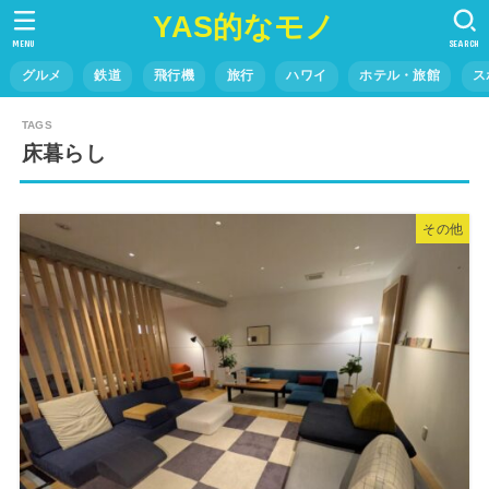
YAS的なモノ
MENU
SEARCH
グルメ
鉄道
飛行機
旅行
ハワイ
ホテル・旅館
ス
床暮らし
その他