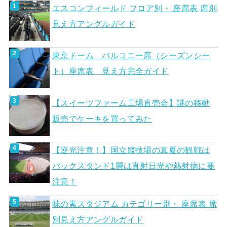
エスコンフィールド フロア別・ 座席表 席別
見え方アングルガイド
東京ドーム バルコニー席（シーズンシー
ト）座席表 見え方完全ガイド
【スイーツファーム工場直売会】謎の移動
販売でケーキを買ってみた
【逆光注意！】国立競技場の真夏の観戦は
バックスタンド1層は直射日光や熱射病に要
注意！
味の素スタジアム カテゴリー別・ 座席表 席
別見え方アングルガイド