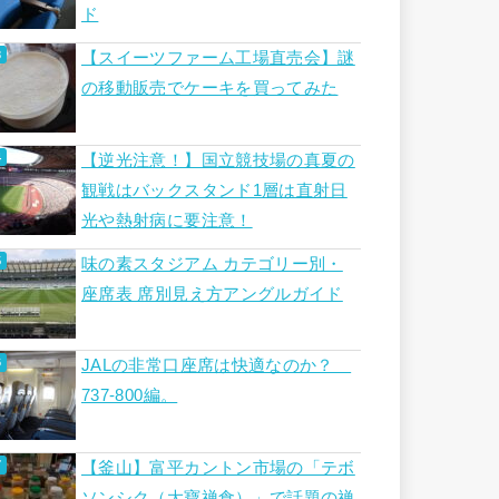
ド
【スイーツファーム工場直売会】謎
の移動販売でケーキを買ってみた
【逆光注意！】国立競技場の真夏の
観戦はバックスタンド1層は直射日
光や熱射病に要注意！
味の素スタジアム カテゴリー別・
座席表 席別見え方アングルガイド
JALの非常口座席は快適なのか？
737-800編。
【釜山】富平カントン市場の「テボ
ソンシク（大寶禅食）」で話題の禅