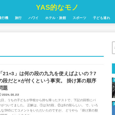
YAS的なモノ
飛行機
旅行
ハワイ
ホテル・旅館
スポーツ
子ども連れ
「21÷3」は何の段の九九を使えばよいの？7
の段だと×が付くという事実。 掛け算の順序
問題
2024.05.22
先日、うちの子どもが学校から持ち帰ったテストで、下記の回答にバ
ツがついてました。 正解は、①は3の段、②は8の段らしい。 で、いろ
んなSNSにてコメントをいただいたのですが、 どうやら 「掛け算の順