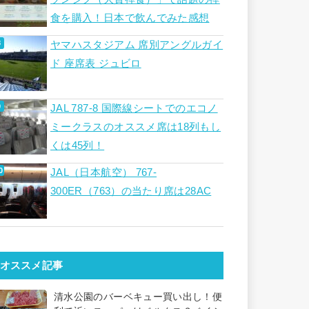
食を購入！日本で飲んでみた感想
ヤマハスタジアム 席別アングルガイ
ド 座席表 ジュビロ
JAL 787-8 国際線シートでのエコノ
ミークラスのオススメ席は18列もし
くは45列！
JAL（日本航空） 767-
300ER（763）の当たり席は28AC
オススメ記事
清水公園のバーベキュー買い出し！便