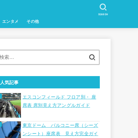
SEARCH
エンタメ
その他
検
索:
人気記事
エスコンフィールド フロア別・ 座
席表 席別見え方アングルガイド
東京ドーム バルコニー席（シーズ
ンシート）座席表 見え方完全ガイ