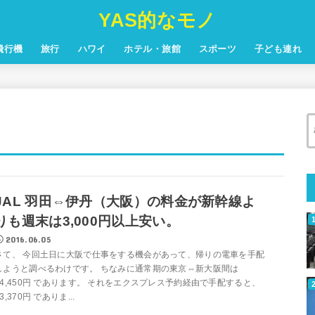
YAS的なモノ
飛行機
旅行
ハワイ
ホテル・旅館
スポーツ
子ども連れ
JAL 羽田⇔伊丹（大阪）の料金が新幹線よ
りも週末は3,000円以上安い。
2016.06.05
さて、 今回土日に大阪で仕事をする機会があって、帰りの電車を手配
しようと調べるわけです。 ちなみに通常期の東京⇔新大阪間は
14,450円 であります。 それをエクスプレス予約経由で手配すると、
3,370円 でありま...