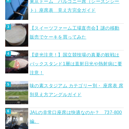
東京ドーム バルコニー席（シーズンシー
ト）座席表 見え方完全ガイド
【スイーツファーム工場直売会】謎の移動
販売でケーキを買ってみた
【逆光注意！】国立競技場の真夏の観戦は
バックスタンド1層は直射日光や熱射病に要
注意！
味の素スタジアム カテゴリー別・ 座席表 席
別見え方アングルガイド
JALの非常口座席は快適なのか？ 737-800
編。