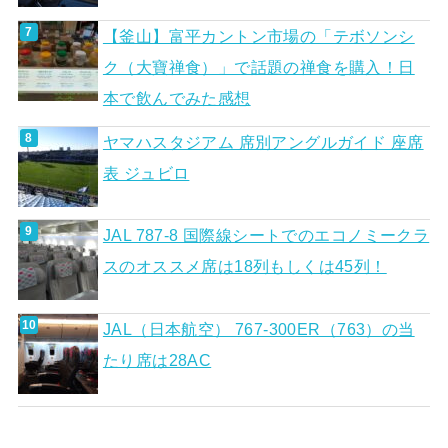
【釜山】富平カントン市場の「テボソンシ
ク（大寶禅食）」で話題の禅食を購入！日
本で飲んでみた感想
ヤマハスタジアム 席別アングルガイド 座席
表 ジュビロ
JAL 787-8 国際線シートでのエコノミークラ
スのオススメ席は18列もしくは45列！
JAL（日本航空） 767-300ER（763）の当
たり席は28AC