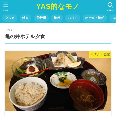
YAS的なモノ
MENU
SEARCH
グルメ
鉄道
飛行機
旅行
ハワイ
ホテル・旅館
ス
亀の井ホテル夕食
ホテル・旅館