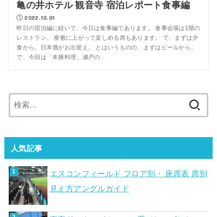
亀の井ホテル 観音寺 宿泊レポート食事編
2022.10.01
昨日の宿泊編に続いて、今日は食事編であります。 食事会場は1階の
レストラン。 座敷に上がって楽しめる席もあります。 で、まずは夕
食から。日本酒がお出迎え。 とはいうものの、まずはビールから。
で、今回は「本膳料理」瀬戸の...
検
索:
人気記事
エスコンフィールド フロア別・ 座席表 席別
見え方アングルガイド