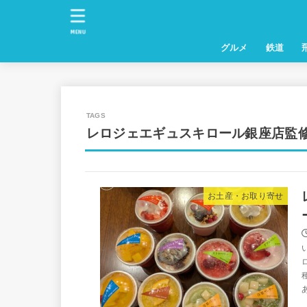
MENU
グルメ
鉄道
レロジェエギュスキロール銀座店監
お土産・お取り寄せ