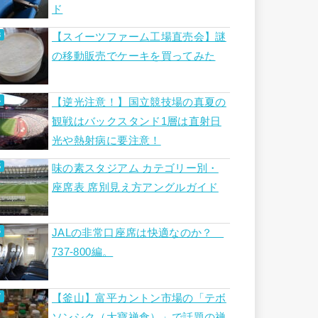
ド
【スイーツファーム工場直売会】謎
の移動販売でケーキを買ってみた
【逆光注意！】国立競技場の真夏の
観戦はバックスタンド1層は直射日
光や熱射病に要注意！
味の素スタジアム カテゴリー別・
座席表 席別見え方アングルガイド
JALの非常口座席は快適なのか？
737-800編。
【釜山】富平カントン市場の「テボ
ソンシク（大寶禅食）」で話題の禅