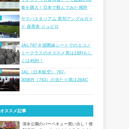
食を購入！日本で飲んでみた感想
ヤマハスタジアム 席別アングルガイ
ド 座席表 ジュビロ
JAL 787-8 国際線シートでのエコノ
ミークラスのオススメ席は18列もし
くは45列！
JAL（日本航空） 767-
300ER（763）の当たり席は28AC
オススメ記事
清水公園のバーベキュー買い出し！便