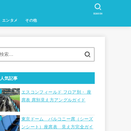
SEARCH
エンタメ
その他
検
索:
人気記事
エスコンフィールド フロア別・ 座
席表 席別見え方アングルガイド
東京ドーム バルコニー席（シーズ
ンシート）座席表 見え方完全ガイ