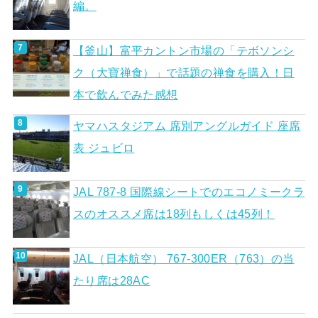
編。
【釜山】富平カントン市場の「テボソンシ
ク（大寶禅食）」で話題の禅食を購入！日
本で飲んでみた感想
ヤマハスタジアム 席別アングルガイド 座席
表 ジュビロ
JAL 787-8 国際線シートでのエコノミークラ
スのオススメ席は18列もしくは45列！
JAL（日本航空） 767-300ER（763）の当
たり席は28AC