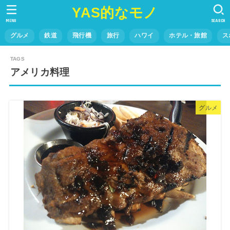
YAS的なモノ
MENU
SEARCH
グルメ
鉄道
飛行機
旅行
ハワイ
ホテル・旅館
ス
アメリカ料理
グルメ