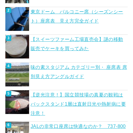
東京ドーム バルコニー席（シーズンシー
ト）座席表 見え方完全ガイド
【スイーツファーム工場直売会】謎の移動
販売でケーキを買ってみた
味の素スタジアム カテゴリー別・ 座席表 席
別見え方アングルガイド
【逆光注意！】国立競技場の真夏の観戦は
バックスタンド1層は直射日光や熱射病に要
注意！
JALの非常口座席は快適なのか？ 737-800