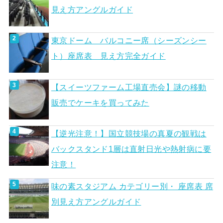
見え方アングルガイド
東京ドーム バルコニー席（シーズンシー
ト）座席表 見え方完全ガイド
【スイーツファーム工場直売会】謎の移動
販売でケーキを買ってみた
【逆光注意！】国立競技場の真夏の観戦は
バックスタンド1層は直射日光や熱射病に要
注意！
味の素スタジアム カテゴリー別・ 座席表 席
別見え方アングルガイド