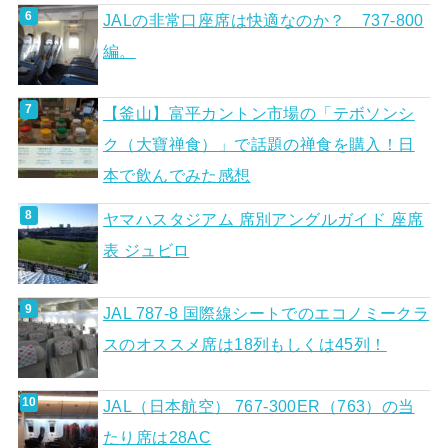
JALの非常口座席は快適なのか？ 737-800
編。
【釜山】富平カントン市場の「テボソンシ
ク（大寶禅食）」で話題の禅食を購入！日
本で飲んでみた感想
ヤマハスタジアム 席別アングルガイド 座席
表 ジュビロ
JAL 787-8 国際線シートでのエコノミークラ
スのオススメ席は18列もしくは45列！
JAL（日本航空） 767-300ER（763）の当
たり席は28AC