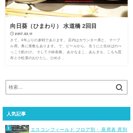
向日葵（ひまわり） 水道橋 2回目
2017.03.11
さて、4年ぶりの参戦であります。 店内はカウンター席と、 テーブ
ル席。奥に座敷もあります。 で、ビールから。 生うにと生ゆばのべ
っこう餡かけ。 そして小鉢各種。 あかなまこ、あんきも、こもち昆
布と小松菜のおひたし、ひめさ...
検
索:
人気記事
エスコンフィールド フロア別・ 座席表 席別