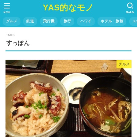
YAS的なモノ
MENU
SEARCH
グルメ
鉄道
飛行機
旅行
ハワイ
ホテル・旅館
ス
すっぽん
グルメ