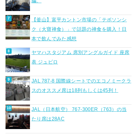
編。
【釜山】富平カントン市場の「テボソンシ
ク（大寶禅食）」で話題の禅食を購入！日
本で飲んでみた感想
ヤマハスタジアム 席別アングルガイド 座席
表 ジュビロ
JAL 787-8 国際線シートでのエコノミークラ
スのオススメ席は18列もしくは45列！
JAL（日本航空） 767-300ER（763）の当
たり席は28AC