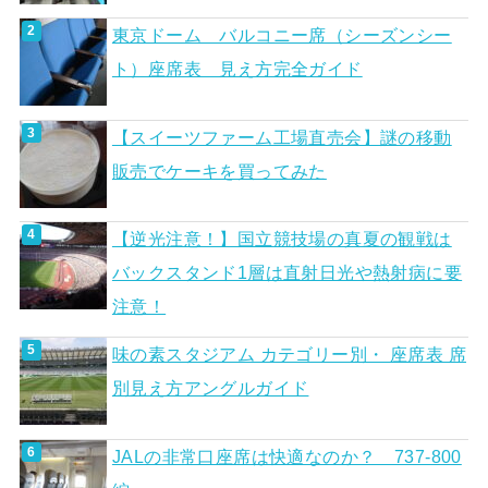
東京ドーム バルコニー席（シーズンシー
ト）座席表 見え方完全ガイド
【スイーツファーム工場直売会】謎の移動
販売でケーキを買ってみた
【逆光注意！】国立競技場の真夏の観戦は
バックスタンド1層は直射日光や熱射病に要
注意！
味の素スタジアム カテゴリー別・ 座席表 席
別見え方アングルガイド
JALの非常口座席は快適なのか？ 737-800