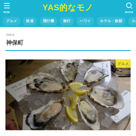
YAS的なモノ
MENU
SEARCH
グルメ
鉄道
飛行機
旅行
ハワイ
ホテル・旅館
ス
神保町
グルメ