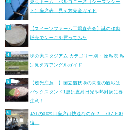
東京ドーム バルコニー席（シーズンシー
ト）座席表 見え方完全ガイド
【スイーツファーム工場直売会】謎の移動
販売でケーキを買ってみた
味の素スタジアム カテゴリー別・ 座席表 席
別見え方アングルガイド
【逆光注意！】国立競技場の真夏の観戦は
バックスタンド1層は直射日光や熱射病に要
注意！
JALの非常口座席は快適なのか？ 737-800
編。