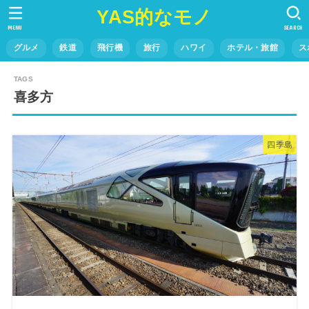
YAS的なモノ
MENU
SEARCH
グルメ
鉄道
飛行機
旅行
ハワイ
ホテル・旅館
ス
喜多方
四季島