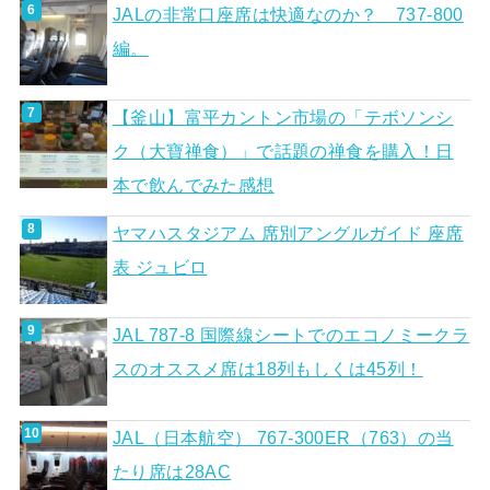
JALの非常口座席は快適なのか？ 737-800
編。
【釜山】富平カントン市場の「テボソンシ
ク（大寶禅食）」で話題の禅食を購入！日
本で飲んでみた感想
ヤマハスタジアム 席別アングルガイド 座席
表 ジュビロ
JAL 787-8 国際線シートでのエコノミークラ
スのオススメ席は18列もしくは45列！
JAL（日本航空） 767-300ER（763）の当
たり席は28AC