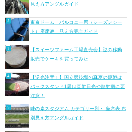
見え方アングルガイド
東京ドーム バルコニー席（シーズンシー
ト）座席表 見え方完全ガイド
【スイーツファーム工場直売会】謎の移動
販売でケーキを買ってみた
【逆光注意！】国立競技場の真夏の観戦は
バックスタンド1層は直射日光や熱射病に要
注意！
味の素スタジアム カテゴリー別・ 座席表 席
別見え方アングルガイド