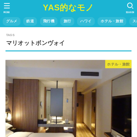
YAS的なモノ
MENU
SEARCH
グルメ
鉄道
飛行機
旅行
ハワイ
ホテル・旅館
ス
マリオットボンヴォイ
ホテル・旅館