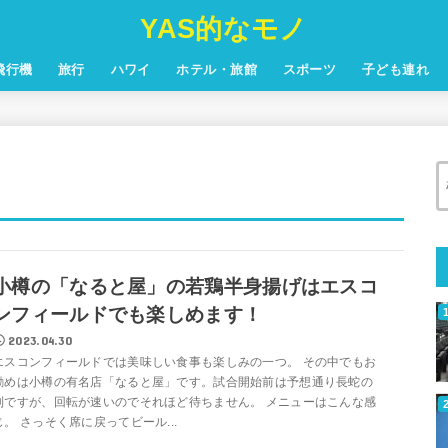
YAS的なモノ
飛行機
旅行
ハワイ
ホテル・旅館
スポーツ
子ども連れ
小樽の「なると屋」の若鶏半身揚げはエスコ
ンフィールドでも楽しめます！
2023.04.30
エスコンフィールドでは美味しい食事も楽しみの一つ。 その中でもお
勧めは小樽の有名店「なると屋」です。試合開始前は予想通り長蛇の
列ですが、回転が速いのでそれほど待ちません。 メニューはこんな感
じ。 さっそく席に戻ってビール...