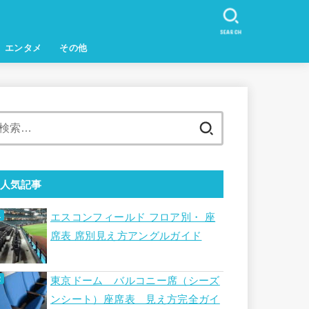
SEARCH
エンタメ
その他
検
索:
人気記事
エスコンフィールド フロア別・ 座
席表 席別見え方アングルガイド
東京ドーム バルコニー席（シーズ
ンシート）座席表 見え方完全ガイ