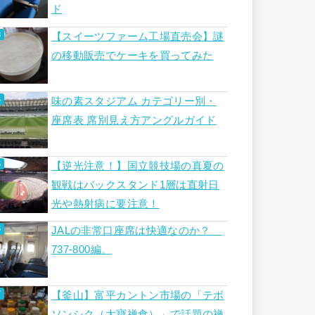
ド
【スイーツファーム工場直売会】謎
の移動販売でケーキを買ってみた
味の素スタジアム カテゴリー別・
座席表 席別見え方アングルガイド
【逆光注意！】国立競技場の真夏の
観戦はバックスタンド1層は直射日
光や熱射病に要注意！
JALの非常口座席は快適なのか？
737-800編。
【釜山】富平カントン市場の「テボ
ソンシク（大寶禅食）」で話題の禅