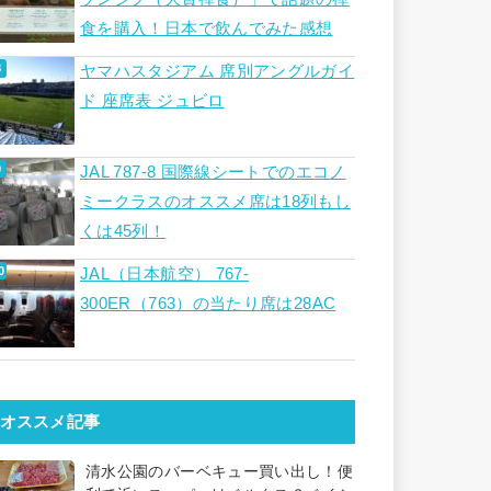
食を購入！日本で飲んでみた感想
ヤマハスタジアム 席別アングルガイ
ド 座席表 ジュビロ
JAL 787-8 国際線シートでのエコノ
ミークラスのオススメ席は18列もし
くは45列！
JAL（日本航空） 767-
300ER（763）の当たり席は28AC
オススメ記事
清水公園のバーベキュー買い出し！便